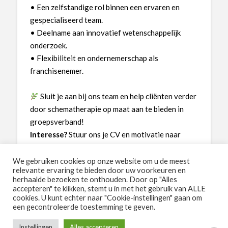
• Een zelfstandige rol binnen een ervaren en
gespecialiseerd team.
• Deelname aan innovatief wetenschappelijk
onderzoek.
• Flexibiliteit en ondernemerschap als
franchisenemer.
Sluit je aan bij ons team en help cliënten verder
door schematherapie op maat aan te bieden in
groepsverband!
Interesse?
Stuur ons je CV en motivatie naar
info@g-kracht.com
We gebruiken cookies op onze website om u de meest
relevante ervaring te bieden door uw voorkeuren en
herhaalde bezoeken te onthouden. Door op "Alles
accepteren" te klikken, stemt u in met het gebruik van ALLE
cookies. U kunt echter naar "Cookie-instellingen" gaan om
ALGEMENE VOORWAARDEN
WERKEN AAN KWALITEIT
een gecontroleerde toestemming te geven.
PRIVACY, REGELGEVING EN KLACHTEN
JAARVERSLAGEN
Instellingen
Alles accepteren